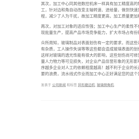
其次，加工中心同其他数控机床一样具有加工精度高的
工，针对边和角自动改变主轴转速、进给量，做到快速
程，减少了人为千扰，故加工精度更高，加工质量更加
再次，对加工对象的适应性强；加工中心生产的柔性不
现批量生产，提高产品市场竞争能力，扩大市场占有份
众所周知，玻璃制品对表面划伤有一定的要求，而这些
有杂质，工人操作失误等等这些都会造成玻璃表面的划
这样对玻璃的透光性能有很大的影响，这些划伤尚可修
量人力物力等可见损失，对企业产品信誉形象的无形影
序越多企业对人工的依赖程度越高！越不利于企业的长
要的浪费，流水线式作业而加工中心正好满足您的这个
发表于
公司新闻
和标签
异形磨边机
,
玻璃倒角机
.
Post navigation