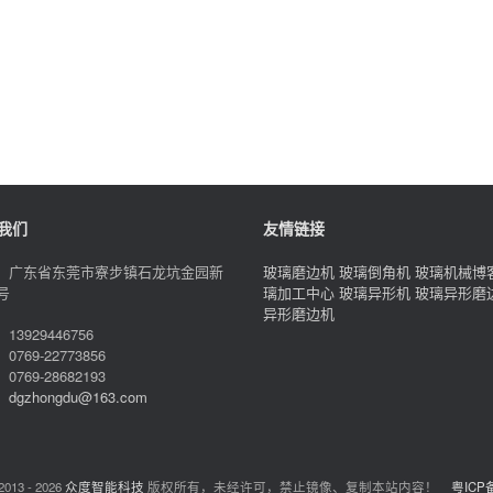
我们
友情链接
：广东省东莞市寮步镇石龙坑金园新
玻璃磨边机
玻璃倒角机
玻璃机械博
号
璃加工中心
玻璃异形机
玻璃异形磨
异形磨边机
13929446756
0769-22773856
0769-28682193
：
dgzhongdu@163.com
2013 -
2026
众度智能科技
版权所有，未经许可，禁止镜像、复制本站内容！
粤ICP备