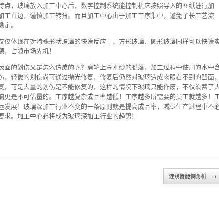
特点，玻璃放入加工中心后，数字控制系统能控制机床按照导入的图纸进行加
加工直边，谨慎加工转角。而且加工中心由于加工工序集中，避免了长工艺流
稳定。
仅仅体现在对特殊形状玻璃的快速反应上，方形玻璃、圆形玻璃同样可以快速
额，占领市场先机！
表面的划伤又是怎么造成的呢？磨轮上金刚砂的脱落，加工过程中使用的水中
伤，轻微的划伤尚可通过抛光修复，修复后仍然对玻璃造成肉眼看不到的凹面
复，可是大量的划伤是不能修复的，这样的情况下玻璃只能作废，不仅浪费了
响更是不可估量的。工序越复杂成品率越低！工序越多所需要的员工就越多！
远发展！玻璃深加工行业不变的一条原则就是提高成品率，减少生产过程中不
要求。加工中心必将成为玻璃深加工行业的趋势！
连线智能倒角机
→