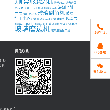
异形磨边机
边机
抛光加工
抛光磨具
深圳全触
挑选
数控加工中心
新款玻璃磨边机
玻璃倒角机
屏展
玻璃
清洁磨边机
加工中心
玻璃展
玻璃圆边磨边机
玻璃对角线
玻璃异形磨边机
玻璃深加工
玻璃磨削倒角
玻璃磨边
玻璃磨边机
玻璃磨边生产线
热线电话
微信联系
QQ客服
客
玻
边机
微信联系
13076222号