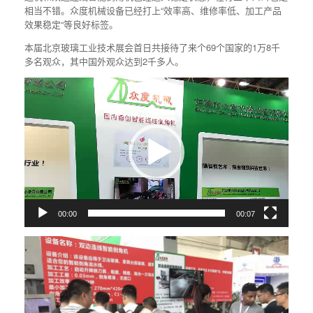
相当不错。众度机械设备已经打上“效率高、维修率低、加工产品
效果稳定“等良好标签。
本届北京玻璃工业技术展会首日共接待了来个69个国家的1万8千
多名观众，其中国外观众达到2千多人。
视
频
播
放
器
00:00
00:07