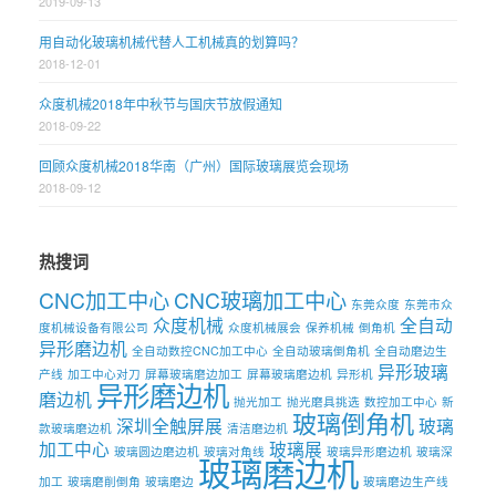
2019-09-13
用自动化玻璃机械代替人工机械真的划算吗？
2018-12-01
众度机械2018年中秋节与国庆节放假通知
2018-09-22
回顾众度机械2018华南（广州）国际玻璃展览会现场
2018-09-12
热搜词
CNC加工中心
CNC玻璃加工中心
东莞众度
东莞市众
众度机械
全自动
度机械设备有限公司
众度机械展会
保养机械
倒角机
异形磨边机
全自动数控CNC加工中心
全自动玻璃倒角机
全自动磨边生
异形玻璃
产线
加工中心对刀
屏幕玻璃磨边加工
屏幕玻璃磨边机
异形机
异形磨边机
磨边机
抛光加工
抛光磨具挑选
数控加工中心
新
玻璃倒角机
深圳全触屏展
玻璃
款玻璃磨边机
清洁磨边机
加工中心
玻璃展
玻璃圆边磨边机
玻璃对角线
玻璃异形磨边机
玻璃深
玻璃磨边机
加工
玻璃磨削倒角
玻璃磨边
玻璃磨边生产线