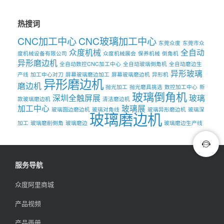
热搜词
CNC加工中心
CNC玻璃加工中心
东莞众度
东莞市众
众度机械
全自动
度机械设备有限公司
众度机械展会
保养机械
倒角机
异形磨边机
全自动数控CNC加工中心
全自动玻璃倒角机
全自动磨边生
异形玻璃
产线
加工中心对刀
屏幕玻璃磨边加工
屏幕玻璃磨边机
异形机
异形磨边机
磨边机
抛光加工
抛光磨具挑选
数控加工中心
新
玻璃倒角机
深圳全触屏展
玻璃
款玻璃磨边机
清洁磨边机
加工中心
玻璃展
玻璃圆边磨边机
玻璃对角线
玻璃异形磨边机
玻璃深
玻璃磨边机
加工
玻璃磨削倒角
玻璃磨边
玻璃磨边生产线
服务导航
众度阿里商城
产品视频
产品画册